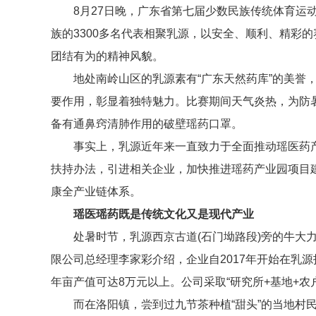
8月27日晚，广东省第七届少数民族传统体育运
族的3300多名代表相聚乳源，以安全、顺利、精彩
团结有为的精神风貌。
地处南岭山区的乳源素有“广东天然药库”的美誉
要作用，彰显着独特魅力。比赛期间天气炎热，为防
备有通鼻窍清肺作用的破壁瑶药口罩。
事实上，乳源近年来一直致力于全面推动瑶医药产
扶持办法，引进相关企业，加快推进瑶药产业园项目
康全产业链体系。
瑶医瑶药既是传统文化又是现代产业
处暑时节，乳源西京古道(石门坳路段)旁的牛大
限公司总经理李家彩介绍，企业自2017年开始在乳源
年亩产值可达8万元以上。公司采取“研究所+基地+农
而在洛阳镇，尝到过九节茶种植“甜头”的当地村