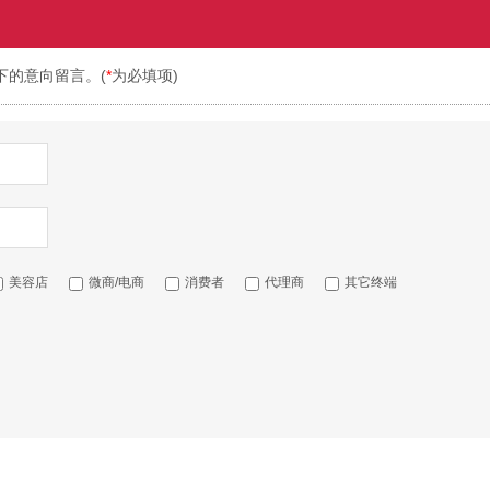
下的意向留言。(
*
为必填项)
美容店
微商/电商
消费者
代理商
其它终端