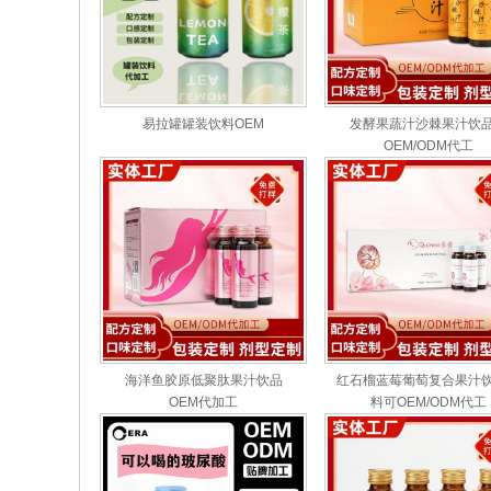
易拉罐罐装饮料OEM
发酵果蔬汁沙棘果汁饮
OEM/ODM代工
海洋鱼胶原低聚肽果汁饮品
红石榴蓝莓葡萄复合果汁
OEM代加工
料可OEM/ODM代工