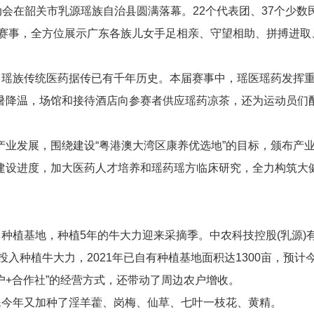
动会在韶关市乳源瑶族自治县圆满落幕。22个代表团、37个少数
的赛事，全方位展示广东各族儿女手足相亲、守望相助、拼搏进取
，瑶族传统医药据传已有千年历史。本届赛事中，瑶医瑶药发挥
暑降温，场馆和接待酒店向参赛者供应瑶药凉茶，还为运动员们
业发展，围绕建设“粤港澳大湾区康养优选地”的目标，颁布产
建设进度，加大医药人才培养和瑶药瑶方临床研究，全力构筑大
力种植基地，种植5年的牛大力迎来采摘季。中农科技控股(乳源)
投入种植牛大力，2021年已自有种植基地面积达1300亩，预计
户+合作社”的经营方式，还带动了周边农户增收。
民今年又加种了淫羊藿、岗梅、仙草、七叶一枝花、黄精。