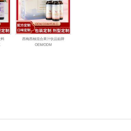
饮料
西梅西柚混合果汁饮品贴牌
工
OEM/ODM