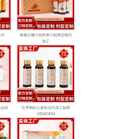
品可
蜂蜜沙棘汁饮料果汁贴牌定制代
加工
饮品饮
红枣枸杞人参饮品代加工贴牌
OEM/ODM