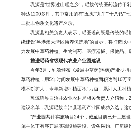
乳源是“世界过山瑶之乡”，瑶族传统医药流传于
种达1200多种，其中常用的有“五虎”“九牛”“十八钻”
二批非物质文化遗产名录。
乳源县相关负责人表示，瑶医瑶药既是传统的瑶
绕建设“粤港澳大湾区康养优选地”的目标，将打造以
力发展中草药种植、生物制药、医疗器械、保健品、
推进瑶药省级现代农业产业园建设
今年3月，乳源颁布《发展中草药(瑶药)产业扶持办
草药种植，用5年时间发展中草药种植面积达到10万
模不断扩大，今年新增种植面积1万亩，累计人工种植超
乳源瑶族自治县农业农村局相关负责人介绍称，2
建设名单，乳源瑶族自治县瑶药产业园成功入选，这也
“产业园共计实施项目24个，截至目前已开工建设
施主体正有序开展基础设施建设、设备采购、厂房建