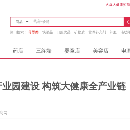
火爆大健康招商
商品
店铺
热门搜索：
母婴类
快消品
口服饮品
矿物质
营养补充剂
补血
辅助
药店
三终端
婴童店
美容店
电
业园建设 构筑大健康全产业链
商网