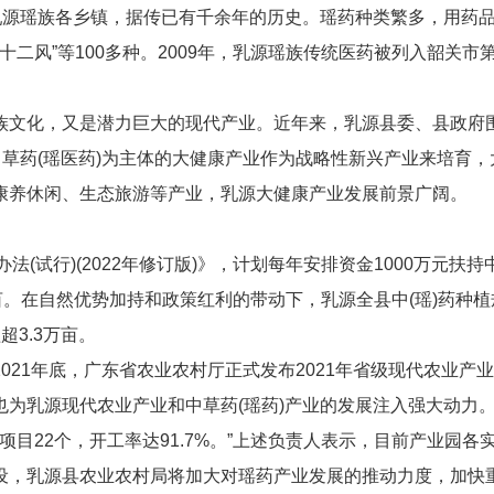
乳源瑶族各乡镇，据传已有千余年的历史。瑶药种类繁多，用药
“七十二风”等100多种。2009年，乳源瑶族传统医药被列入韶关市
族文化，又是潜力巨大的现代产业。近年来，乳源县委、县政府
中草药(瑶医药)为主体的大健康产业作为战略性新兴产业来培育，
康养休闲、生态旅游等产业，乳源大健康产业发展前景广阔。
法(试行)(2022年修订版)》，计划每年安排资金1000万元扶持
亩。在自然优势加持和政策红利的带动下，乳源全县中(瑶)药种植
3.3万亩。
021年底，广东省农业农村厅正式发布2021年省级现代农业产
为乳源现代农业产业和中草药(瑶药)产业的发展注入强大动力
项目22个，开工率达91.7%。”上述负责人表示，目前产业园各
设，乳源县农业农村局将加大对瑶药产业发展的推动力度，加快