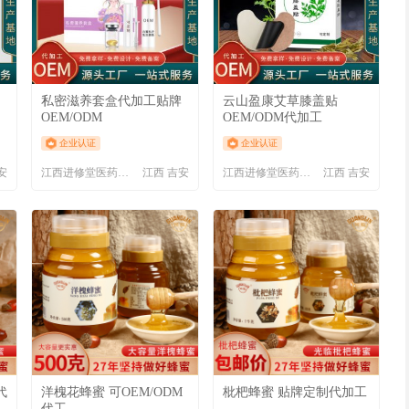
私密滋养套盒代加工贴牌
云山盈康艾草膝盖贴
OEM/ODM
OEM/ODM代加工
企业认证
企业认证
安
江西进修堂医药有限公司
江西 吉安
江西进修堂医药有限公司
江西 吉安
代
洋槐花蜂蜜 可OEM/ODM
枇杷蜂蜜 贴牌定制代加工
代工