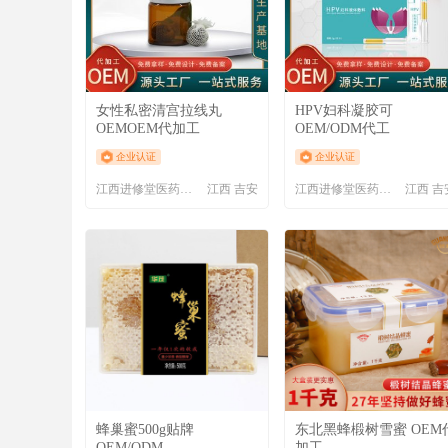
女性私密清宫拉线丸
HPV妇科凝胶可
OEMOEM代加工
OEM/ODM代工
企业认证
企业认证
江西进修堂医药有限公司
江西 吉安
江西进修堂医药有限公司
江西 吉
蜂巢蜜500g贴牌
东北黑蜂椴树雪蜜 OEM
OEM/ODM
加工