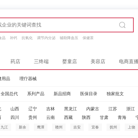
食品
补钙
抗氧化
调节内分泌
辅助降血压
保健茶
药店
三终端
婴童店
美容店
电商直
健用品
理疗器械
全国总代
系列产品
新品招商
医保目录
独家批文
北
山西
辽宁
吉林
黑龙江
内蒙古
江苏
浙江
西
四川
贵州
云南
西藏
陕西
甘肃
青海
九江
新余
鹰潭
赣州
吉安
宜春
抚州
上饶