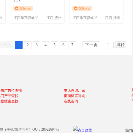
企业认证
企业认证
州
江西华茂保健品开发有限公司
江西 抚州
江西华茂保健品开发有限公司
江西 抚州
上一页
...
跳转
1
2
3
4
5
6
7
下一页
点击广告位查找
电话咨询厂家
热门产品查找
页面留言咨询
根据搜索查找
在线咨询
640（手机/微信同号）QQ：2862269475
我们