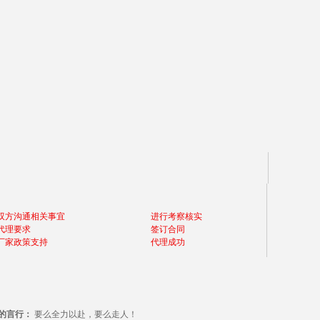
双方沟通相关事宜
进行考察核实
代理要求
签订合同
厂家政策支持
代理成功
的言行：
要么全力以赴，要么走人！