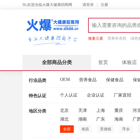
Hi,欢迎光临火爆大健康招商网
请
登录
|
注册
微量元素
营养补充剂
绿色
全部商品分类
首页
体验店
OEM
营养食品
保健食品
保
行业品类
个人认证
企业认证
厂家直招
特色认证
北京
天津
上海
重庆
河
地区分类
湖北
湖南
广东
海南
广
全部
南昌
景德镇
萍乡