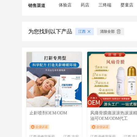
体验店
药店
三终端
婴童店
销售渠道
为您找到以下产品
江西
清除全部
止鼾喷剂OEM/ODM
风痛骨膜痛滚滚热滚滚
油可OEM/ODM代工
企业认证
企业认证
江西进修堂医药有限公司
江西 吉安
江西进修堂医药有限公司
江西 吉