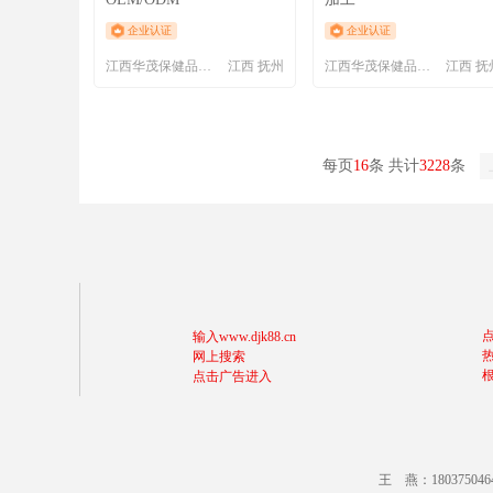
企业认证
企业认证
江西华茂保健品开发有限公司
江西 抚州
江西华茂保健品开发有限公司
江西 抚
每页
16
条 共计
3228
条
输入www.djk88.cn
网上搜索
点击广告进入
王 燕：18037504