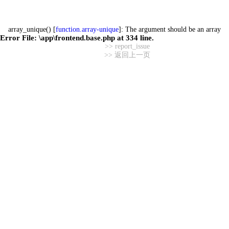
array_unique() [
function.array-unique
]: The argument should be an array
Error File:
\app\frontend.base.php
at
334
line.
>> report_issue
>> 返回上一页