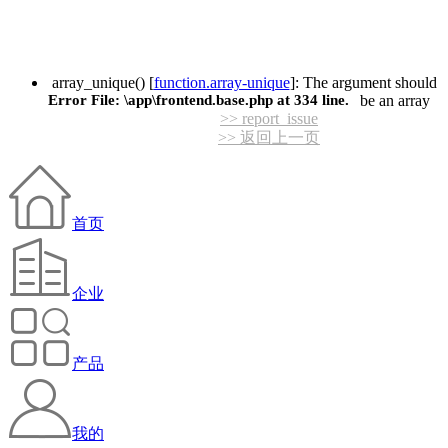
array_unique() [
function.array-unique
]: The argument should
Error File:
\app\frontend.base.php
at
334
line.
be an array
>> report_issue
>> 返回上一页
首页
企业
产品
我的