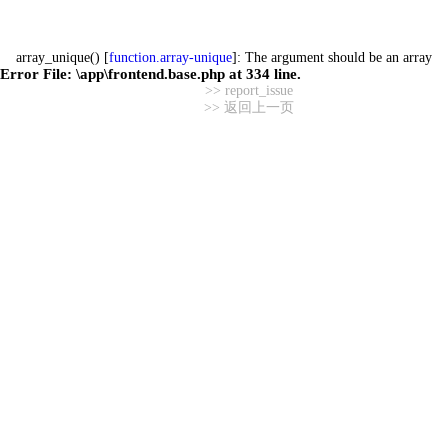
array_unique() [
function.array-unique
]: The argument should be an array
Error File:
\app\frontend.base.php
at
334
line.
>> report_issue
>> 返回上一页