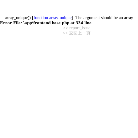
array_unique() [
function.array-unique
]: The argument should be an array
Error File:
\app\frontend.base.php
at
334
line.
>> report_issue
>> 返回上一页