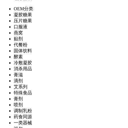
OEM分类
凝胶糖果
压片糖果
口服液
燕窝
贴剂
代餐粉
固体饮料
酵素
冷敷凝胶
消杀用品
膏滋
滴剂
艾系列
特殊食品
膏剂
喷剂
调制乳粉
药食同源
一类器械