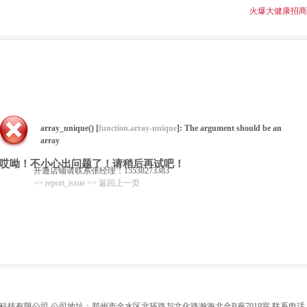
火爆大健康招商
array_unique() [
function.array-unique
]: The argument should be an
array
哎呦！不小心出问题了！请稍后再试吧！
开通店铺请联系张经理：15538273383
>> report_issue
>> 返回上一页
技有限公司 公司地址：郑州市金水区北环路与文化路瀚海北金B座7019室 联系电话：0371