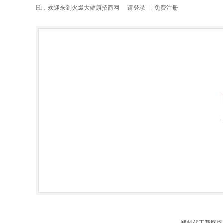
|
Hi，欢迎来到
火爆大健康招商网
请
登录
免费注册
郑州代工帮网络科