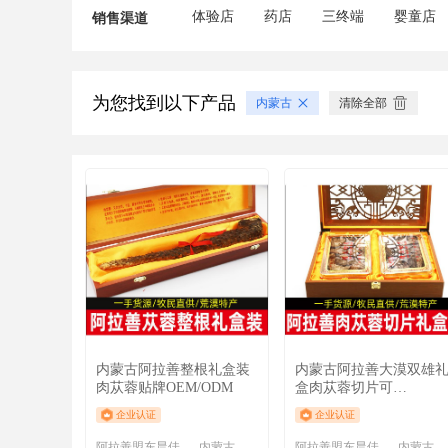
体验店
药店
三终端
婴童店
销售渠道
为您找到以下产品
内蒙古
清除全部
内蒙古阿拉善整根礼盒装
内蒙古阿拉善大漠双雄
肉苁蓉贴牌OEM/ODM
盒肉苁蓉切片可
OEM/ODM代工
企业认证
企业认证
阿拉善盟东晨佳利商贸有限责任公司
内蒙古 阿拉善盟
阿拉善盟东晨佳利商贸有限责任公司
内蒙古 阿拉善