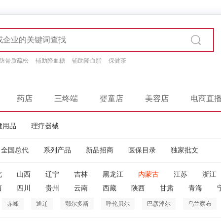
防骨质疏松
辅助降血糖
辅助降血脂
保健茶
药店
三终端
婴童店
美容店
电商直
健用品
理疗器械
全国总代
系列产品
新品招商
医保目录
独家批文
北
山西
辽宁
吉林
黑龙江
内蒙古
江苏
浙江
西
四川
贵州
云南
西藏
陕西
甘肃
青海
赤峰
通辽
鄂尔多斯
呼伦贝尔
巴彦淖尔
乌兰察布