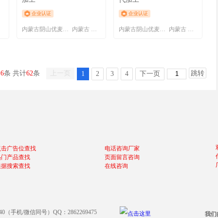
企业认证
企业认证
特
内蒙古阴山优麦食品有限公司
内蒙古 呼和浩特
内蒙古阴山优麦食品有限公司
内蒙古 呼和浩特
16
条 共计
62
条
上一页
跳转
1
2
3
4
下一页
点击广告位查找
电话咨询厂家
热门产品查找
页面留言咨询
根据搜索查找
在线咨询
640（手机/微信同号）QQ：2862269475
我们