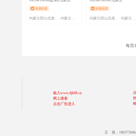
企业认证
企业认证
内蒙古阴山优麦食品有限公司
内蒙古 呼和浩特
内蒙古阴山优麦食品有限公司
内蒙古 呼和浩
每页
输入www.djk88.cn
网上搜索
点击广告进入
王 燕：18037504