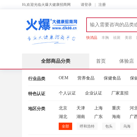
Hi,欢迎光临火爆大健康招商网
请
登录
|
注册
快消品
丰胸
祛斑
美容
全部商品分类
首页
体验店
OEM
营养食品
保健食品
保
行业品类
个人认证
企业认证
厂家直招
特色认证
北京
天津
上海
重庆
河
地区分类
湖北
湖南
广东
海南
广
全部
呼和浩特
包头
乌海