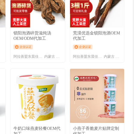
锁阳泡酒碎货滋炖汤
荒漠优选金锁阳泡酒OEM
OEM/ODM代加工
代加工
企业认证
企业认证
盟
阿拉善盟东晨佳利商贸有限责任公司
内蒙古 阿拉善盟
阿拉善盟东晨佳利商贸有限责任公司
内蒙古 阿拉善盟
牛奶口味燕麦轻餐OEM代
小燕子香脆麦片贴牌定制
加工
代加工