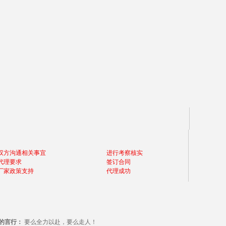
双方沟通相关事宜
进行考察核实
代理要求
签订合同
厂家政策支持
代理成功
的言行：
要么全力以赴，要么走人！