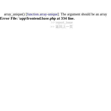
array_unique() [
function.array-unique
]: The argument should be an array
Error File:
\app\frontend.base.php
at
334
line.
>> report_issue
>> 返回上一页