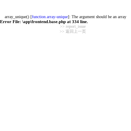
array_unique() [
function.array-unique
]: The argument should be an array
Error File:
\app\frontend.base.php
at
334
line.
>> report_issue
>> 返回上一页