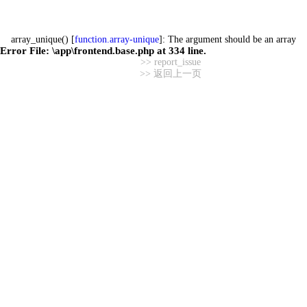
array_unique() [
function.array-unique
]: The argument should be an array
Error File:
\app\frontend.base.php
at
334
line.
>> report_issue
>> 返回上一页