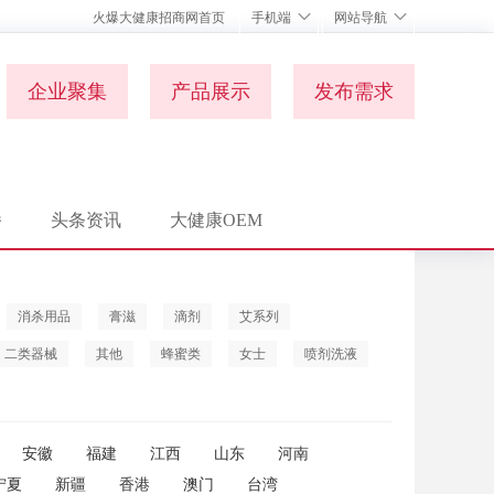
火爆大健康招商网首页
手机端
网站导航
企业聚集
产品展示
发布需求
播
头条资讯
大健康OEM
消杀用品
膏滋
滴剂
艾系列
二类器械
其他
蜂蜜类
女士
喷剂洗液
安徽
福建
江西
山东
河南
宁夏
新疆
香港
澳门
台湾