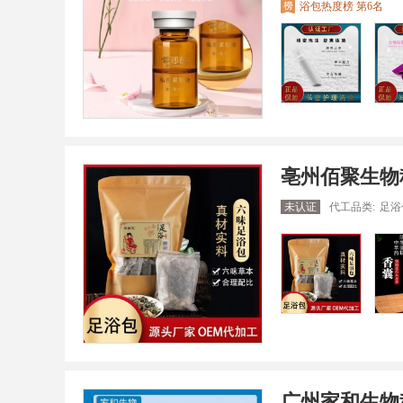
浴包热度榜 第6名
亳州佰聚生物
未认证
代工品类:
足浴
广州家和生物