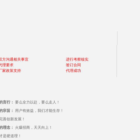
双方沟通相关事宜
进行考察核实
代理要求
签订合同
厂家政策支持
代理成功
的言行：
要么全力以赴，要么走人！
的宗旨：
用户有效益，我们才能生存！
完善创新发展！
的理念：
火爆招商，天天向上！
才是硬道理！