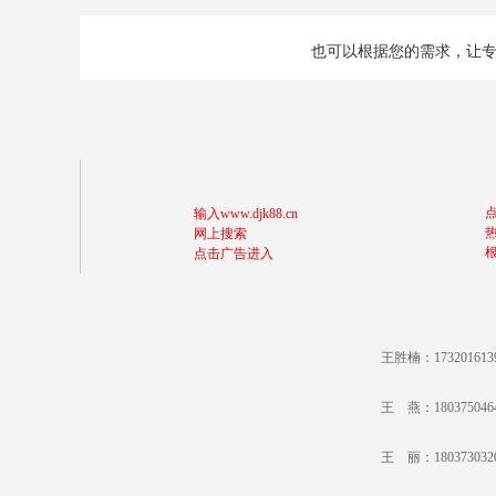
也可以根据您的需求，让
输入www.djk88.cn
网上搜索
点击广告进入
王胜楠：17320161
王 燕：18037504
王 丽：18037303