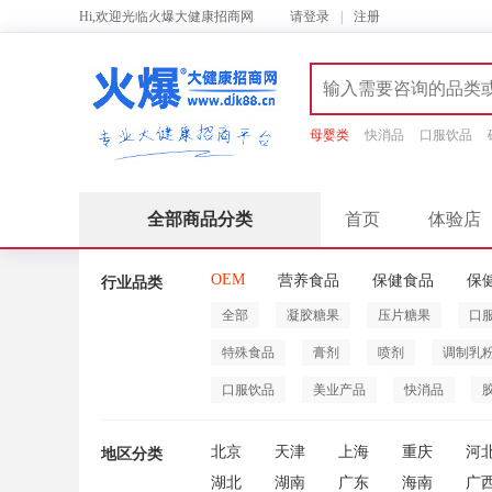
Hi,欢迎光临火爆大健康招商网
请
登录
|
注册
母婴类
快消品
口服饮品
全部商品分类
首页
体验店
OEM
营养食品
保健食品
保
行业品类
全部
凝胶糖果
压片糖果
口
特殊食品
膏剂
喷剂
调制乳
口服饮品
美业产品
快消品
北京
天津
上海
重庆
河
地区分类
湖北
湖南
广东
海南
广