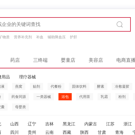
矿物质
营养补充剂
补血
辅助降血压
护肝
药店
三终端
婴童店
美容店
电商直
健用品
理疗器械
服液
燕窝
贴剂
代餐粉
固体饮料
酵素
冷敷凝胶
粉
药食同源
一类器械
浴包
代用茶
乳霜
粉剂
胶囊
母婴类
北
山西
辽宁
吉林
黑龙江
内蒙古
江苏
浙江
西
四川
贵州
云南
西藏
陕西
甘肃
青海