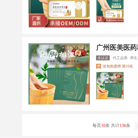
广州医美医药
未认证
代工品类:
养生
浴包热度榜 第16名
每页
10
条 共计
136
条