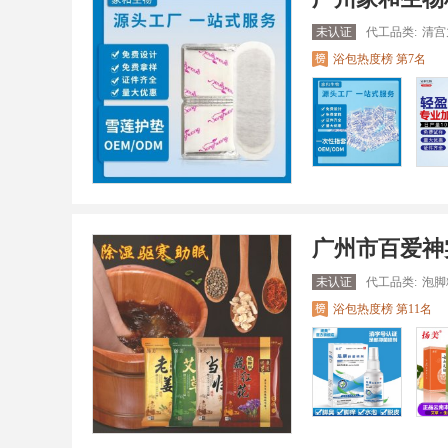
未认证
代工品类:
清宫
浴包热度榜 第7名
广州市百爱神
未认证
代工品类:
泡脚
浴包热度榜 第11名