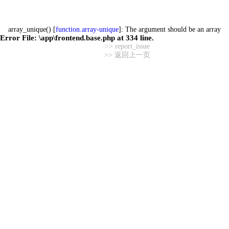
array_unique() [
function.array-unique
]: The argument should be an array
Error File:
\app\frontend.base.php
at
334
line.
>> report_issue
>> 返回上一页