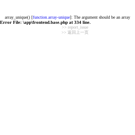
array_unique() [
function.array-unique
]: The argument should be an array
Error File:
\app\frontend.base.php
at
334
line.
>> report_issue
>> 返回上一页