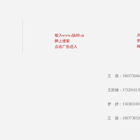
输入www.djk88.cn
网上搜索
点击广告进入
王 燕：18037504
王胜楠：17320161
梦 妤：15038316
王 丽：18037303