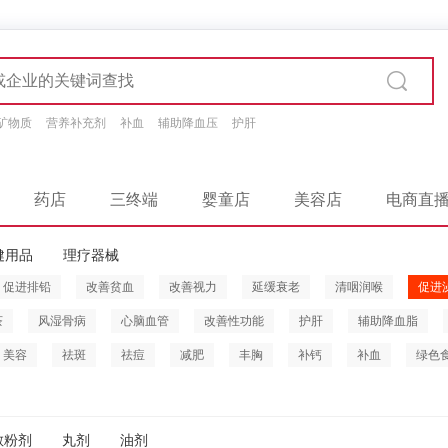
矿物质
营养补充剂
补血
辅助降血压
护肝
药店
三终端
婴童店
美容店
电商直
健用品
理疗器械
促进排铅
改善贫血
改善视力
延缓衰老
清咽润喉
促进
茶
风湿骨病
心脑血管
改善性功能
护肝
辅助降血脂
美容
祛斑
祛痘
减肥
丰胸
补钙
补血
绿色
散粉剂
丸剂
油剂