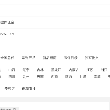
缴保证金
75%-100%
全国总代
系列产品
新品招商
医保目录
独家批文
北
山西
辽宁
吉林
黑龙江
内蒙古
江苏
浙江
西
四川
贵州
云南
西藏
陕西
甘肃
青海
美容店
电商直播
清除全部