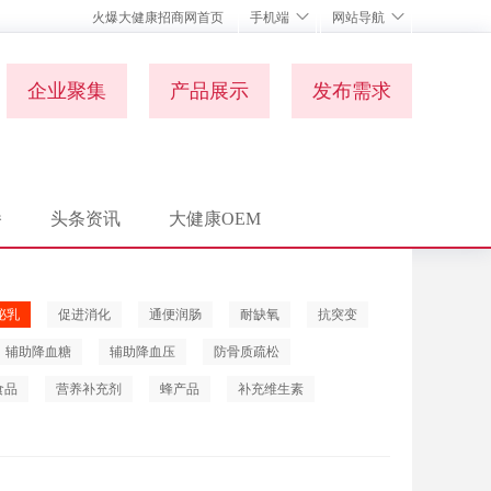
火爆大健康招商网首页
手机端
网站导航
企业聚集
产品展示
发布需求
播
头条资讯
大健康OEM
泌乳
促进消化
通便润肠
耐缺氧
抗突变
辅助降血糖
辅助降血压
防骨质疏松
食品
营养补充剂
蜂产品
补充维生素