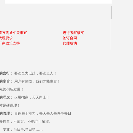
双方沟通相关事宜
进行考察核实
代理要求
签订合同
厂家政策支持
代理成功
的言行：
要么全力以赴，要么走人！
的宗旨：
用户有效益，我们才能生存！
完善创新发展！
的理念：
火爆招商，天天向上！
才是硬道理！
的管理：
责任胜于能力；每天每人每件事每日
每检查；不放弃、不抛弃！敬业、
、专业；当日事,当日毕……