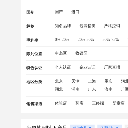
国产
进口
国别
知名品牌
包装精美
严格控销
标签
0%-20%
20%-50%
50%-75%
毛利率
中岛区
收银区
陈列位置
个人认证
企业认证
厂家直招
特色认证
北京
天津
上海
重庆
河
地区分类
湖北
湖南
广东
海南
广
体验店
药店
三终端
婴童店
销售渠道
保健食品
促进泌乳