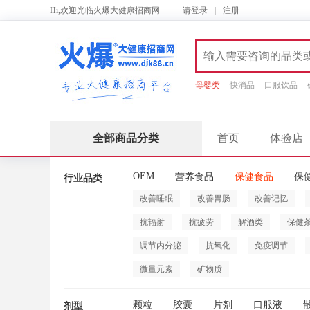
Hi,欢迎光临火爆大健康招商网
请
登录
|
注册
母婴类
快消品
口服饮品
全部商品分类
首页
体验店
OEM
营养食品
保健食品
保
行业品类
改善睡眠
改善胃肠
改善记忆
抗辐射
抗疲劳
解酒类
保健
调节内分泌
抗氧化
免疫调节
微量元素
矿物质
颗粒
胶囊
片剂
口服液
剂型