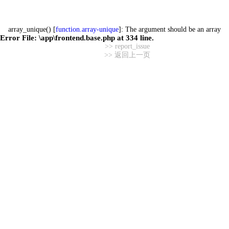
array_unique() [
function.array-unique
]: The argument should be an array
Error File:
\app\frontend.base.php
at
334
line.
>> report_issue
>> 返回上一页