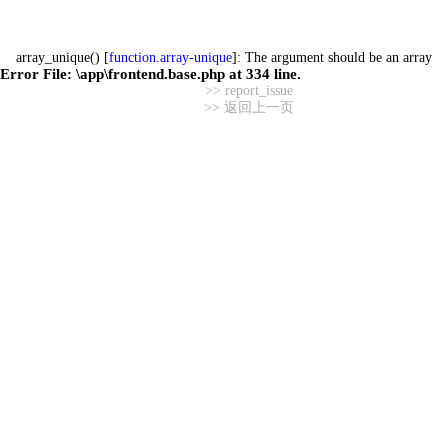
array_unique() [
function.array-unique
]: The argument should be an array
Error File:
\app\frontend.base.php
at
334
line.
>> report_issue
>> 返回上一页