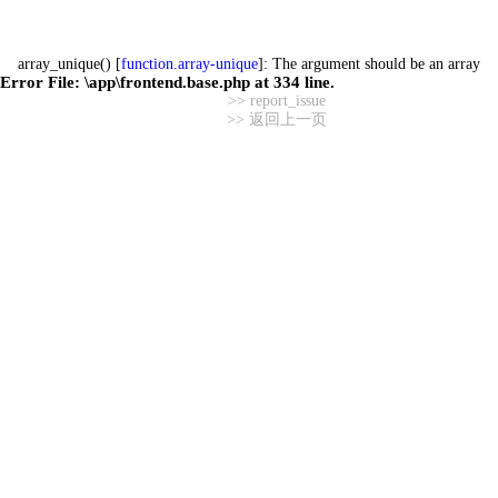
array_unique() [
function.array-unique
]: The argument should be an array
Error File:
\app\frontend.base.php
at
334
line.
>> report_issue
>> 返回上一页