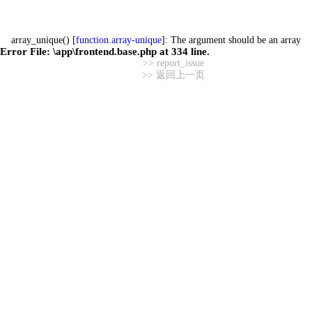
array_unique() [
function.array-unique
]: The argument should be an array
Error File:
\app\frontend.base.php
at
334
line.
>> report_issue
>> 返回上一页