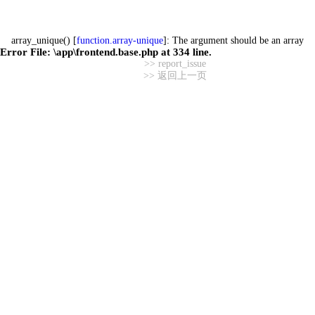
array_unique() [
function.array-unique
]: The argument should be an array
Error File:
\app\frontend.base.php
at
334
line.
>> report_issue
>> 返回上一页