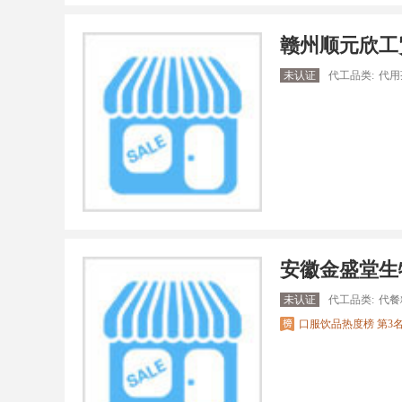
赣州顺元欣工
未认证
代工品类:
代用
安徽金盛堂生
未认证
代工品类:
代餐
口服饮品热度榜 第3