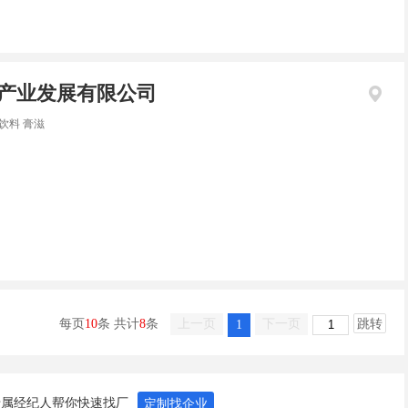
产业发展有限公司
饮料 膏滋
每页
10
条 共计
8
条
上一页
下一页
跳转
1
专属经纪人帮你快速找厂
定制找企业