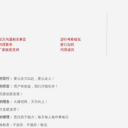
双方沟通相关事宜
进行考察核实
代理要求
签订合同
厂家政策支持
代理成功
的言行：
要么全力以赴，要么走人！
的宗旨：
用户有效益，我们才能生存！
完善创新发展！
的理念：
火爆招商，天天向上！
才是硬道理！
的管理：
责任胜于能力；每天每人每件事每日
每检查；不放弃、不抛弃！敬业、