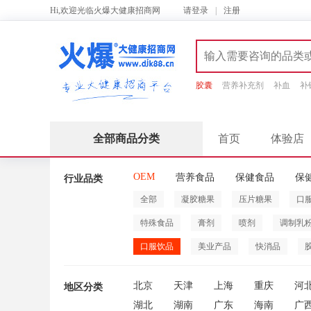
Hi,欢迎光临火爆大健康招商网
请
登录
|
注册
胶囊
营养补充剂
补血
补
全部商品分类
首页
体验店
OEM
营养食品
保健食品
保
行业品类
全部
凝胶糖果
压片糖果
口
特殊食品
膏剂
喷剂
调制乳
口服饮品
美业产品
快消品
北京
天津
上海
重庆
河
地区分类
湖北
湖南
广东
海南
广