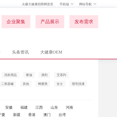
火爆大健康招商网首页
手机端
网站导航
企业聚集
产品展示
发布需求
播
头条资讯
大健康OEM
消杀用品
膏滋
滴剂
艾系列
二类器械
其他
蜂蜜类
女士
喷剂洗液
安徽
福建
江西
山东
河南
宁夏
新疆
香港
澳门
台湾