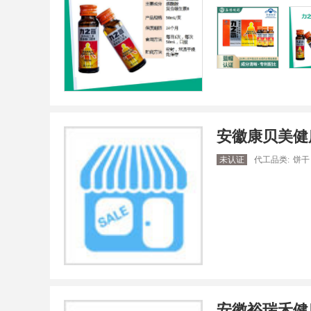
安徽康贝美健
未认证
代工品类:
饼干
安徽裕瑞禾健