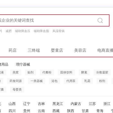
钙
减肥
辅助降血压
辅助降血脂
风湿骨病
药店
三终端
婴童店
美容店
电商直
健用品
理疗器械
服液
燕窝
贴剂
代餐粉
固体饮料
酵素
冷敷凝胶
粉
药食同源
一类器械
浴包
代用茶
乳霜
粉剂
胶囊
母婴类
北
山西
辽宁
吉林
黑龙江
内蒙古
江苏
浙江
西
四川
贵州
云南
西藏
陕西
甘肃
青海