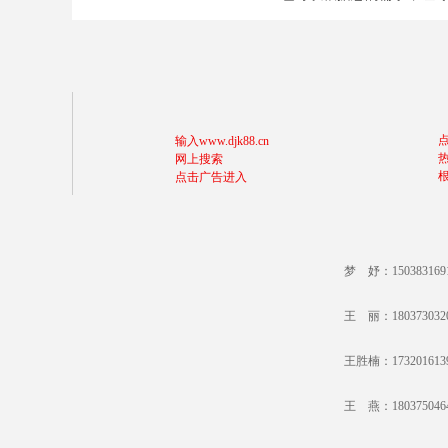
输入www.djk88.cn
网上搜索
点击广告进入
梦 妤：15038316
王 丽：18037303
王胜楠：17320161
王 燕：18037504