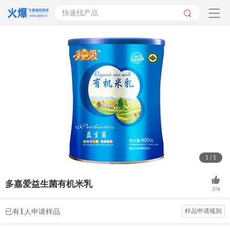
快速找产品
1
/
1
多嘉爱益生菌有机米乳
374
1
样品申请规则
已有
人申请样品