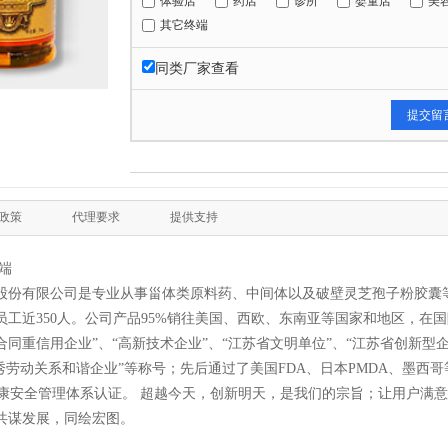
体验店
药店
诊所
婴童店
美
其它终端
同类厂家查看
政策
代理要求
提供支持
端
股份有限公司是专业从事甾体类原料药、中间体以及破壁灵芝孢子粉胶囊
有员工近350人。公司产品95%销往美国、西欧、东南亚等国家和地区，在
同重信用企业”、“高新技术企业”、“江苏省文明单位”、“江苏省创新型企
秀劳动关系和谐企业”等称号；先后通过了美国FDA、日本PMDA、墨西哥等官
职业健康安全管理体系认证。 超越今天，创新明天，是我们的宗旨；让用户
共谋发展，同绘宏图。