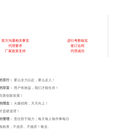
双方沟通相关事宜
进行考察核实
代理要求
签订合同
厂家政策支持
代理成功
的言行：
要么全力以赴，要么走人！
的宗旨：
用户有效益，我们才能生存！
完善创新发展！
的理念：
火爆招商，天天向上！
才是硬道理！
的管理：
责任胜于能力；每天每人每件事每日
每检查；不放弃、不抛弃！敬业、