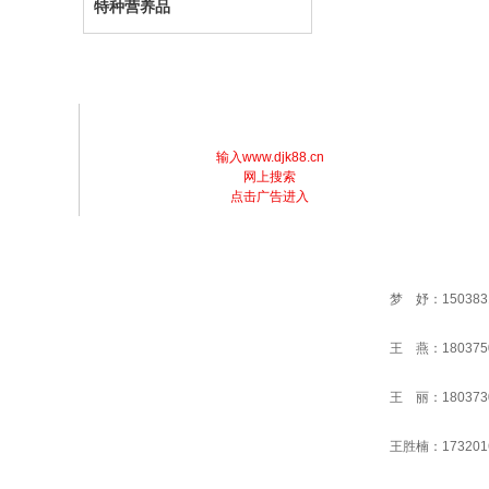
特种营养品
输入www.djk88.cn
网上搜索
点击广告进入
梦 妤：150383
王 燕：180375
王 丽：180373
王胜楠：173201