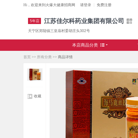
|
Hi，欢迎来到
火爆大健康招商网
请
登录
免费注册
江苏佳尔科药业集团有限公司
5年店
天宁区郑陆镇三皇庙村委胡庄头302号
本店商品分类
首页
>>
所有分类
>>
商品详情
收藏