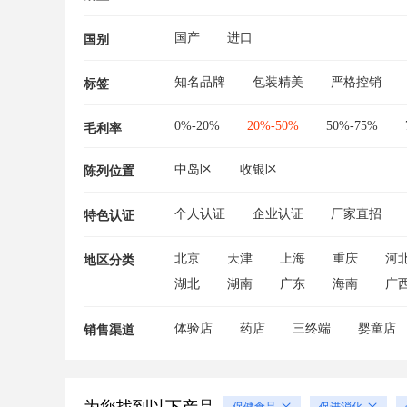
国产
进口
国别
知名品牌
包装精美
严格控销
标签
0%-20%
20%-50%
50%-75%
毛利率
中岛区
收银区
陈列位置
个人认证
企业认证
厂家直招
特色认证
北京
天津
上海
重庆
河
地区分类
湖北
湖南
广东
海南
广
体验店
药店
三终端
婴童店
销售渠道
保健食品
促进消化