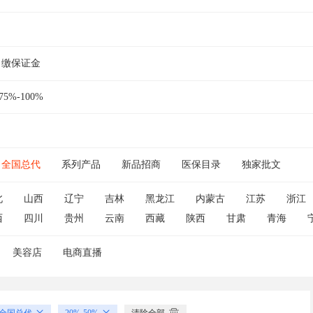
缴保证金
75%-100%
全国总代
系列产品
新品招商
医保目录
独家批文
北
山西
辽宁
吉林
黑龙江
内蒙古
江苏
浙江
西
四川
贵州
云南
西藏
陕西
甘肃
青海
美容店
电商直播
全国总代
20%-50%
清除全部