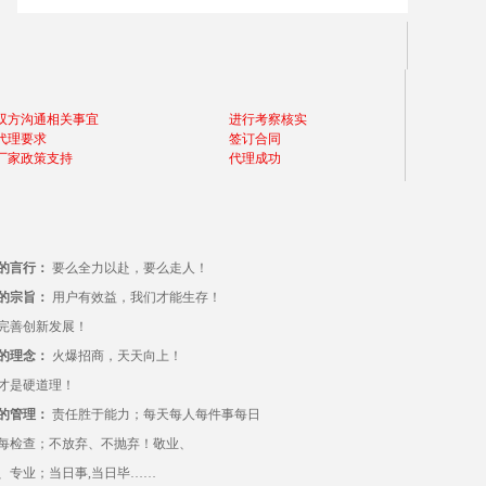
双方沟通相关事宜
进行考察核实
代理要求
签订合同
厂家政策支持
代理成功
的言行：
要么全力以赴，要么走人！
的宗旨：
用户有效益，我们才能生存！
完善创新发展！
的理念：
火爆招商，天天向上！
才是硬道理！
的管理：
责任胜于能力；每天每人每件事每日
每检查；不放弃、不抛弃！敬业、
、专业；当日事,当日毕……