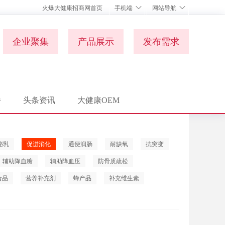
火爆大健康招商网首页
手机端
网站导航
企业聚集
产品展示
发布需求
播
头条资讯
大健康OEM
泌乳
促进消化
通便润肠
耐缺氧
抗突变
辅助降血糖
辅助降血压
防骨质疏松
食品
营养补充剂
蜂产品
补充维生素