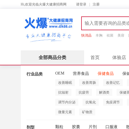
Hi,欢迎光临火爆大健康招商网
请
登录
|
注册
快消品
丰胸
祛斑
美容
全部商品分类
首页
体验店
OEM
营养食品
保健食品
保
行业品类
改善睡眠
改善胃肠
改善记忆
抗辐射
抗疲劳
解酒类
保健
调节内分泌
抗氧化
免疫调节
微量元素
矿物质
颗粒
胶囊
片剂
口服液
剂型