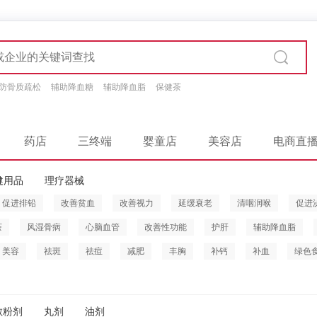
防骨质疏松
辅助降血糖
辅助降血脂
保健茶
药店
三终端
婴童店
美容店
电商直
健用品
理疗器械
促进排铅
改善贫血
改善视力
延缓衰老
清咽润喉
促进
茶
风湿骨病
心脑血管
改善性功能
护肝
辅助降血脂
美容
祛斑
祛痘
减肥
丰胸
补钙
补血
绿色
散粉剂
丸剂
油剂