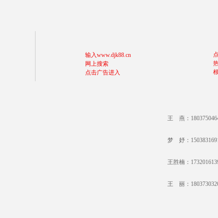
输入www.djk88.cn
网上搜索
点击广告进入
王 燕：18037504
梦 妤：15038316
王胜楠：17320161
王 丽：18037303