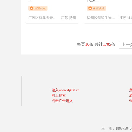
企业认证
企业认证
广陵区杭集天奇旅游用品厂
江苏 扬州
徐州骏懿缘生物科技有限公司
江苏 徐
每页
16
条 共计
1705
条
上一
输入www.djk88.cn
网上搜索
点击广告进入
王 燕：18037504