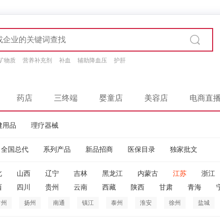
矿物质
营养补充剂
补血
辅助降血压
护肝
药店
三终端
婴童店
美容店
电商直
健用品
理疗器械
全国总代
系列产品
新品招商
医保目录
独家批文
北
山西
辽宁
吉林
黑龙江
内蒙古
江苏
浙江
西
四川
贵州
云南
西藏
陕西
甘肃
青海
常州
扬州
南通
镇江
泰州
淮安
徐州
盐城