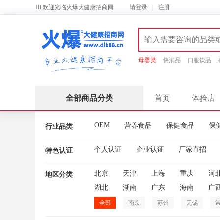
Hi,欢迎光临火爆大健康招商网
请
登录
|
注册
母婴类
快消品
口服饮品
全部商品分类
首页
体验店
OEM
营养食品
保健食品
保
行业品类
个人认证
企业认证
厂家直招
特色认证
北京
天津
上海
重庆
河
地区分类
湖北
湖南
广东
海南
广
全部
南京
苏州
无锡