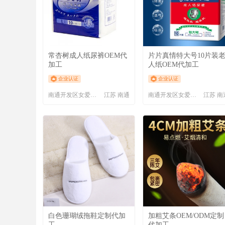
常杏树成人纸尿裤OEM代
片片真情特大号10片装
加工
人纸OEM代加工
企业认证
企业认证
南通开发区女爱卫生用品厂
江苏 南通
南通开发区女爱卫生用品厂
江苏 南
白色珊瑚绒拖鞋定制代加
加粗艾条OEM/ODM定制
工
代加工