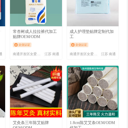
老
常杏树成人拉拉裤代加工
成人护理垫贴牌定制代加
贴牌OEM/ODM
工
企业认证
企业认证
通
南通开发区女爱卫生用品厂
江苏 南通
南通开发区女爱卫生用品厂
江苏 南通
艾灸条三年陈艾贴牌
1.8cm陈艾艾条OEM/ODM
OEM/ODM
代加工