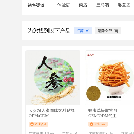
体验店
药店
三终端
婴童店
销售渠道
为您找到以下产品
江苏
清除全部
人参粉人参固体饮料贴牌
蛹虫草提取物可
OEM/ODM
OEM/ODM代工
企业认证
企业认证
江苏芝庆堂生物科技有限公司
江苏 盐城
江苏芝庆堂生物科技有限公司
江苏 盐