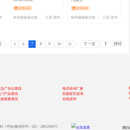
企业认证
企业认证
州
徐州骏懿缘生物科技有限公司
江苏 徐州
徐州骏懿缘生物科技有限公司
江苏 徐州
...
...
跳转
页
5
6
7
8
9
10
11
下一页
点击广告位查找
电话咨询厂家
热门产品查找
页面留言咨询
根据搜索查找
在线咨询
640（手机/微信同号）QQ：2862269475
我们