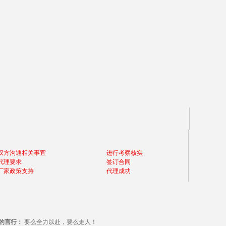
双方沟通相关事宜
进行考察核实
代理要求
签订合同
厂家政策支持
代理成功
的言行：
要么全力以赴，要么走人！