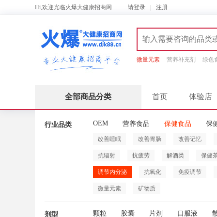
Hi,欢迎光临火爆大健康招商网
请
登录
|
注册
微量元素
营养补充剂
绿色
全部商品分类
首页
体验店
OEM
营养食品
保健食品
保
行业品类
改善睡眠
改善胃肠
改善记忆
抗辐射
抗疲劳
解酒类
保健
调节内分泌
抗氧化
免疫调节
微量元素
矿物质
颗粒
胶囊
片剂
口服液
剂型