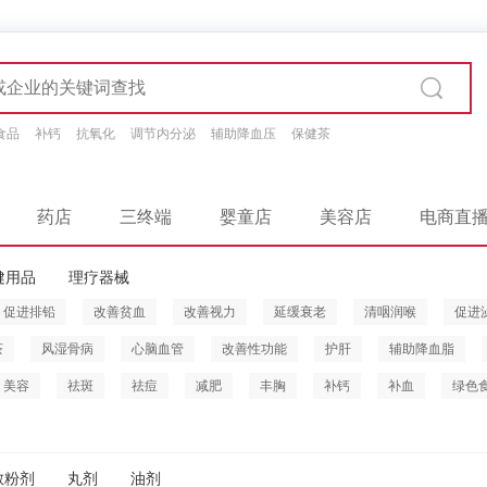
食品
补钙
抗氧化
调节内分泌
辅助降血压
保健茶
药店
三终端
婴童店
美容店
电商直
健用品
理疗器械
促进排铅
改善贫血
改善视力
延缓衰老
清咽润喉
促进
茶
风湿骨病
心脑血管
改善性功能
护肝
辅助降血脂
美容
祛斑
祛痘
减肥
丰胸
补钙
补血
绿色
散粉剂
丸剂
油剂