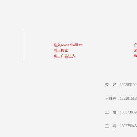
输入www.djk88.cn
网上搜索
点击广告进入
梦 妤：15038316
王胜楠：17320161
王 丽：18037303
王 燕：18037504