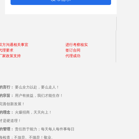
双方沟通相关事宜
进行考察核实
代理要求
签订合同
厂家政策支持
代理成功
的言行：
要么全力以赴，要么走人！
的宗旨：
用户有效益，我们才能生存！
完善创新发展！
的理念：
火爆招商，天天向上！
才是硬道理！
的管理：
责任胜于能力；每天每人每件事每日
每检查；不放弃、不抛弃！敬业、