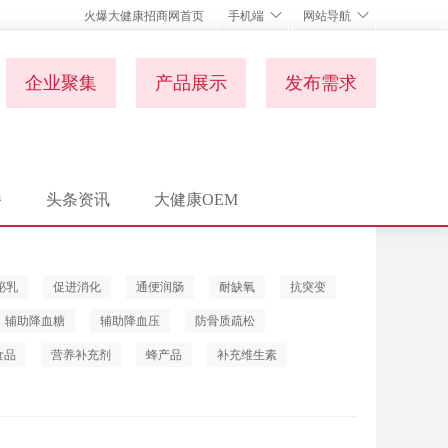
火爆大健康招商网首页
手机端
网站导航
企业聚集
产品展示
发布需求
播
头条资讯
大健康OEM
泌乳
促进消化
通便润肠
耐缺氧
抗突变
辅助降血糖
辅助降血压
防骨质疏松
食品
营养补充剂
蜂产品
补充维生素