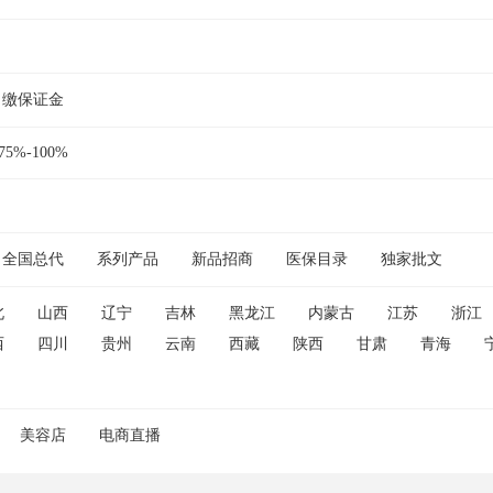
缴保证金
75%-100%
全国总代
系列产品
新品招商
医保目录
独家批文
北
山西
辽宁
吉林
黑龙江
内蒙古
江苏
浙江
西
四川
贵州
云南
西藏
陕西
甘肃
青海
美容店
电商直播