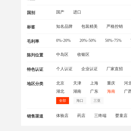
国产
进口
国别
知名品牌
包装精美
严格控销
标签
0%-20%
20%-50%
50%-75%
毛利率
中岛区
收银区
陈列位置
个人认证
企业认证
厂家直招
特色认证
北京
天津
上海
重庆
河
地区分类
湖北
湖南
广东
海南
广
全部
海口
三亚
体验店
药店
三终端
婴童店
销售渠道