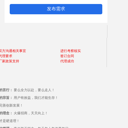
双方沟通相关事宜
进行考察核实
代理要求
签订合同
厂家政策支持
代理成功
的言行：
要么全力以赴，要么走人！
的宗旨：
用户有效益，我们才能生存！
完善创新发展！
的理念：
火爆招商，天天向上！
才是硬道理！