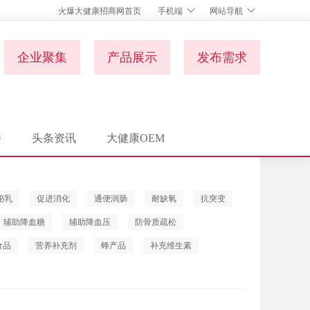
火爆大健康招商网首页
手机端
网站导航
企业聚集
产品展示
发布需求
播
头条资讯
大健康OEM
泌乳
促进消化
通便润肠
耐缺氧
抗突变
辅助降血糖
辅助降血压
防骨质疏松
食品
营养补充剂
蜂产品
补充维生素