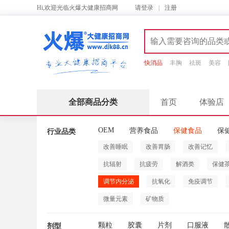
Hi,欢迎光临火爆大健康招商网
请
登录
|
注册
快消品
丰胸
祛斑
美容
全部商品分类
首页
体验店
OEM
营养食品
保健食品
保
行业品类
改善睡眠
改善胃肠
改善记忆
抗辐射
抗疲劳
解酒类
保健
调节内分泌
抗氧化
免疫调节
微量元素
矿物质
颗粒
胶囊
片剂
口服液
剂型