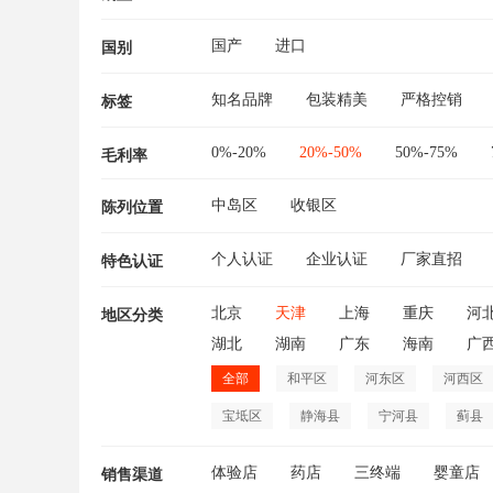
国产
进口
国别
知名品牌
包装精美
严格控销
标签
0%-20%
20%-50%
50%-75%
毛利率
中岛区
收银区
陈列位置
个人认证
企业认证
厂家直招
特色认证
北京
天津
上海
重庆
河
地区分类
湖北
湖南
广东
海南
广
全部
和平区
河东区
河西区
宝坻区
静海县
宁河县
蓟县
体验店
药店
三终端
婴童店
销售渠道