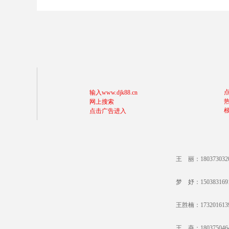
输入www.djk88.cn
网上搜索
点击广告进入
王 丽：18037303
梦 妤：15038316
王胜楠：17320161
王 燕：18037504