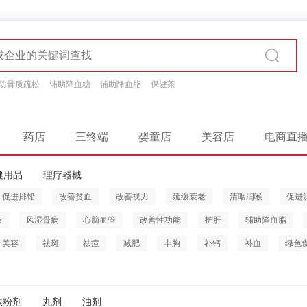
防骨质疏松
辅助降血糖
辅助降血脂
保健茶
药店
三终端
婴童店
美容店
电商直
健用品
理疗器械
促进排铅
改善贫血
改善视力
延缓衰老
清咽润喉
促进
茶
风湿骨病
心脑血管
改善性功能
护肝
辅助降血脂
美容
祛斑
祛痘
减肥
丰胸
补钙
补血
绿色
散粉剂
丸剂
油剂