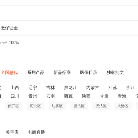
缴保证金
75%-100%
全国总代
系列产品
新品招商
医保目录
独家批文
北
山西
辽宁
吉林
黑龙江
内蒙古
江苏
浙江
西
四川
贵州
云南
西藏
陕西
甘肃
青海
南开区
河北区
红桥区
塘沽区
汉沽区
大港区
美容店
电商直播