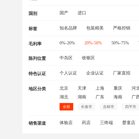
国产
进口
国别
知名品牌
包装精美
严格控销
标签
0%-20%
20%-50%
50%-75%
毛利率
中岛区
收银区
陈列位置
个人认证
企业认证
厂家直招
特色认证
北京
天津
上海
重庆
河
地区分类
湖北
湖南
广东
海南
广
全部
长春市
吉林市
四平市
体验店
药店
三终端
婴童店
销售渠道