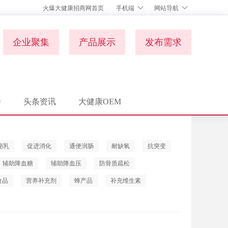
火爆大健康招商网首页
手机端
网站导航
企业聚集
产品展示
发布需求
播
头条资讯
大健康OEM
泌乳
促进消化
通便润肠
耐缺氧
抗突变
辅助降血糖
辅助降血压
防骨质疏松
食品
营养补充剂
蜂产品
补充维生素