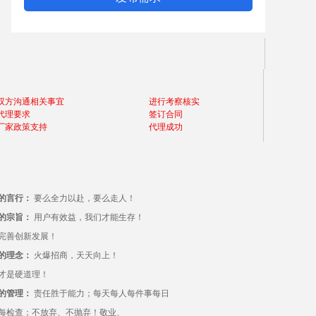
双方沟通相关事宜
进行考察核实
代理要求
签订合同
厂家政策支持
代理成功
的言行：
要么全力以赴，要么走人！
的宗旨：
用户有效益，我们才能生存！
完善创新发展！
的理念：
火爆招商，天天向上！
才是硬道理！
的管理：
责任胜于能力；每天每人每件事每日
每检查；不放弃、不抛弃！敬业、