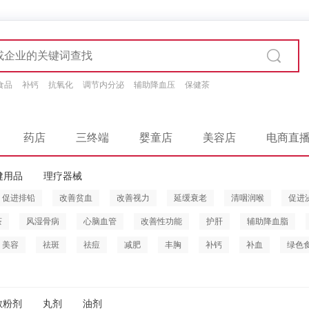
食品
补钙
抗氧化
调节内分泌
辅助降血压
保健茶
药店
三终端
婴童店
美容店
电商直
健用品
理疗器械
促进排铅
改善贫血
改善视力
延缓衰老
清咽润喉
促进
茶
风湿骨病
心脑血管
改善性功能
护肝
辅助降血脂
美容
祛斑
祛痘
减肥
丰胸
补钙
补血
绿色
散粉剂
丸剂
油剂