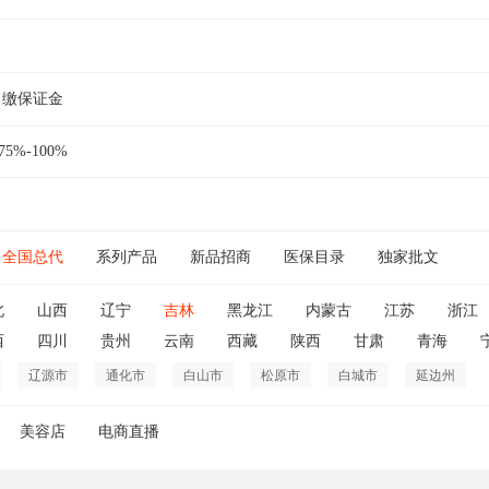
缴保证金
75%-100%
全国总代
系列产品
新品招商
医保目录
独家批文
北
山西
辽宁
吉林
黑龙江
内蒙古
江苏
浙江
西
四川
贵州
云南
西藏
陕西
甘肃
青海
辽源市
通化市
白山市
松原市
白城市
延边州
美容店
电商直播