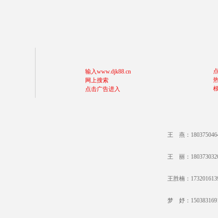
输入www.djk88.cn
网上搜索
点击广告进入
王 燕：18037504
王 丽：18037303
王胜楠：17320161
梦 妤：15038316