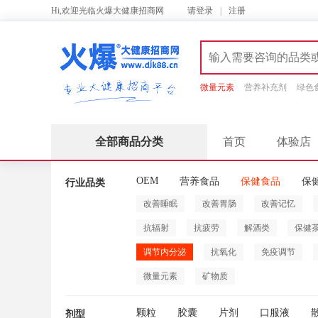
Hi,欢迎光临火爆大健康招商网
请
登录
|
注册
微量元素
营养补充剂
绿色
全部商品分类
首页
体验店
OEM
营养食品
保健食品
保
行业品类
改善睡眠
改善胃肠
改善记忆
抗辐射
抗疲劳
解酒类
保健
调节内分泌
抗氧化
免疫调节
微量元素
矿物质
颗粒
胶囊
片剂
口服液
剂型